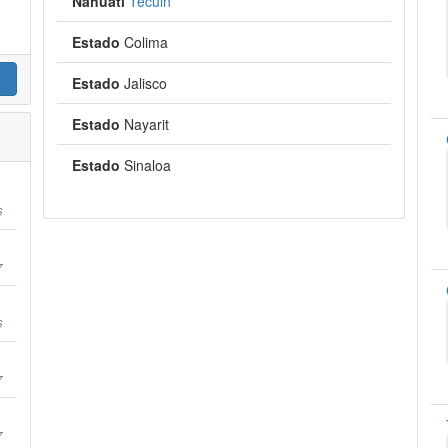
Náhuatl
Tecuin
Estado
Colima
Estado
Jalisco
Estado
Nayarit
Estado
Sinaloa
6
7
6
7
7