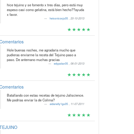
hice tejuino y se fomento x tres días, pero está muy
espeso casi como gelatina, está bien hecho??ayuda
x favor.
heissnicosju05
,
20-10-2013
Comentarios
Hole buenas noches, me agradaria mucho que
pudieras enviarme la receta del Tejuino paso a
paso. De antemano muchas gracias
edypolav05
,
06-01-2013
Comentarios
Batallando con estas recetas de tejuino Jaliscience.
Me podrias enviar la de Colima?
aidanelly1gu05
,
11-07-2011
TEJUINO