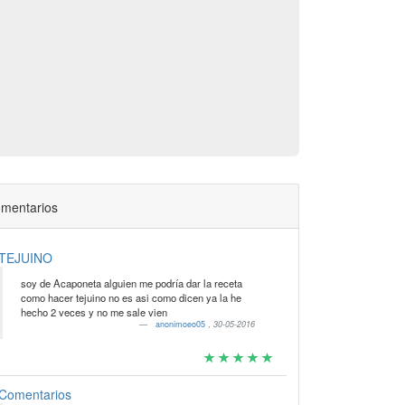
mentarios
TEJUINO
soy de Acaponeta alguien me podría dar la receta
como hacer tejuino no es asi como dicen ya la he
hecho 2 veces y no me sale vien
anonimoeo05
,
30-05-2016
Comentarios