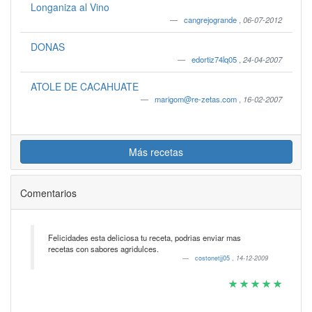
Longaniza al Vino
cangrejogrande
,
06-07-2012
DONAS
edortiz74lq05
,
24-04-2007
ATOLE DE CACAHUATE
marigom@re-zetas.com
,
16-02-2007
Más recetas
Comentarios
Felicidades esta deliciosa tu receta, podrias enviar mas
recetas con sabores agridulces.
costonetjj05
,
14-12-2009