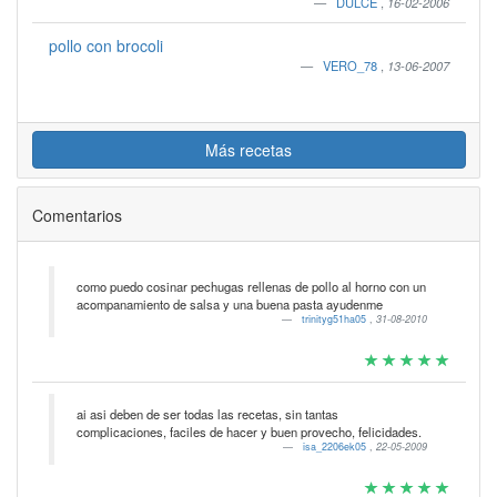
DULCE
,
16-02-2006
pollo con brocoli
VERO_78
,
13-06-2007
Más recetas
Comentarios
como puedo cosinar pechugas rellenas de pollo al horno con un
acompanamiento de salsa y una buena pasta ayudenme
trinityg51ha05
,
31-08-2010
ai asi deben de ser todas las recetas, sin tantas
complicaciones, faciles de hacer y buen provecho, felicidades.
isa_2206ek05
,
22-05-2009