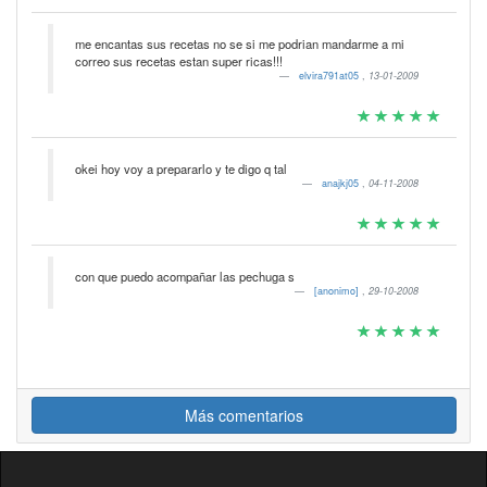
me encantas sus recetas no se si me podrian mandarme a mi
correo sus recetas estan super ricas!!!
elvira791at05
,
13-01-2009
okei hoy voy a prepararlo y te digo q tal
anajkj05
,
04-11-2008
con que puedo acompañar las pechuga s
[anonimo]
,
29-10-2008
Más comentarios