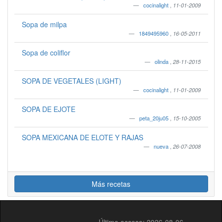
cocinalight
,
11-01-2009
Sopa de milpa
1849495960
,
16-05-2011
Sopa de coliflor
olinda
,
28-11-2015
SOPA DE VEGETALES (LIGHT)
cocinalight
,
11-01-2009
SOPA DE EJOTE
peta_20ju05
,
15-10-2005
SOPA MEXICANA DE ELOTE Y RAJAS
nueva
,
26-07-2008
Más recetas
Último acceso: 2026-08-06