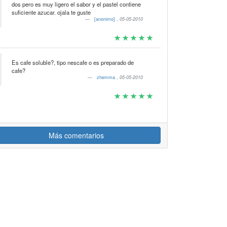
dos pero es muy ligero el sabor y el pastel contiene
suficiente azucar. ojala te guste
[anonimo]
,
05-05-2010
Es cafe soluble?, tipo nescafe o es preparado de
cafe?
zhemma
,
05-05-2010
Más comentarios