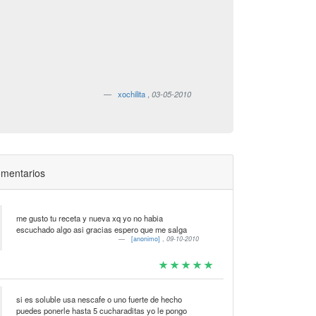
xochilita
,
03-05-2010
mentarios
me gusto tu receta y nueva xq yo no habia
escuchado algo asi gracias espero que me salga
[anonimo]
,
09-10-2010
si es soluble usa nescafe o uno fuerte de hecho
puedes ponerle hasta 5 cucharaditas yo le pongo