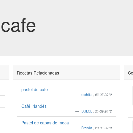
 cafe
Recetas Relacionadas
Co
pastel de cafe
xochilita
,
03-05-2010
Café Irlandés
DULCE
,
21-02-2012
Pastel de capas de moca
Brendis
,
23-06-2010