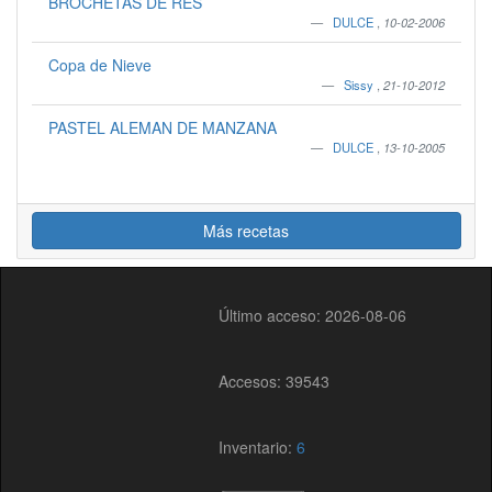
BROCHETAS DE RES
DULCE
,
10-02-2006
Copa de Nieve
Sissy
,
21-10-2012
PASTEL ALEMAN DE MANZANA
DULCE
,
13-10-2005
Más recetas
Último acceso: 2026-08-06
Accesos: 39543
Inventario:
6