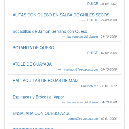
DULCE
,
06-05-2007
ALITAS CON QUESO EN SALSA DE CHILES SECOS
DULCE
,
29-03-2006
Bocadillos de Jamón Serrano con Queso
las recetas del abuelo
,
04-10-2009
BOTANITA DE QUESO
DULCE
,
10-02-2006
ATOLE DE GUAYABA
marigom@re-zetas.com
,
09-10-2006
HALLAQUITAS DE HOJAS DE MAIZ
1433625267
,
22-01-2012
Espinacas y Brócoli al Vapor
las recetas del abuelo
,
04-10-2009
ENSALADA CON QUESO AZUL
admin@re-zetas.com
,
10-01-2008