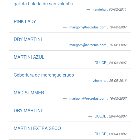
galleta helada de san valentin
itandehui
,
05-02-2011
PINK LADY
marigom@re-zetas.com
,
16-02-2007
DRY MARTINI
marigom@re-zetas.com
,
16-02-2007
MARTINI AZUL
DULCE
,
28-04-2007
Cobertura de merengue crudo
zhemma
,
25-05-2016
MAD SUMMER
marigom@re-zetas.com
,
16-02-2007
DRY MARTINI
DULCE
,
28-04-2007
MARTINI EXTRA SECO
DULCE
,
28-04-2007