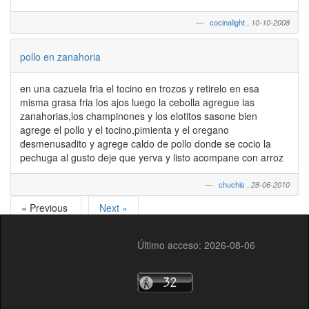
cocinalight
,
10-10-2008
pollo en zanahoria
en una cazuela fria el tocino en trozos y retirelo en esa
misma grasa fria los ajos luego la cebolla agregue las
zanahorias,los champinones y los elotitos sasone bien
agrege el pollo y el tocino,pimienta y el oregano
desmenusadito y agrege caldo de pollo donde se cocio la
pechuga al gusto deje que yerva y listo acompane con arroz
chuchis
,
28-06-2010
« Previous
Next »
Último acceso: 2026-08-06