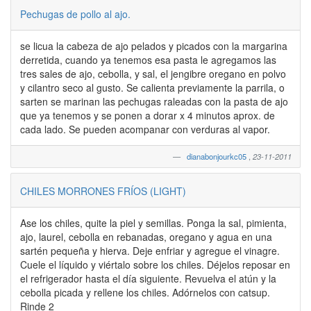
Pechugas de pollo al ajo.
se licua la cabeza de ajo pelados y picados con la margarina
derretida, cuando ya tenemos esa pasta le agregamos las
tres sales de ajo, cebolla, y sal, el jengibre oregano en polvo
y cilantro seco al gusto. Se calienta previamente la parrila, o
sarten se marinan las pechugas raleadas con la pasta de ajo
que ya tenemos y se ponen a dorar x 4 minutos aprox. de
cada lado. Se pueden acompanar con verduras al vapor.
dianabonjourkc05
,
23-11-2011
CHILES MORRONES FRÍOS (LIGHT)
Ase los chiles, quite la piel y semillas. Ponga la sal, pimienta,
ajo, laurel, cebolla en rebanadas, oregano y agua en una
sartén pequeña y hierva. Deje enfriar y agregue el vinagre.
Cuele el líquido y viértalo sobre los chiles. Déjelos reposar en
el refrigerador hasta el día siguiente. Revuelva el atún y la
cebolla picada y rellene los chiles. Adórnelos con catsup.
Rinde 2