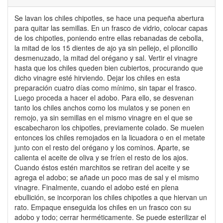
Se lavan los chiles chipotles, se hace una pequeña abertura
para quitar las semillas. En un frasco de vidrio, colocar capas
de los chipotles, poniendo entre ellas rebanadas de cebolla,
la mitad de los 15 dientes de ajo ya sin pellejo, el piloncillo
desmenuzado, la mitad del orégano y sal. Vertir el vinagre
hasta que los chiles queden bien cubiertos, procurando que
dicho vinagre esté hirviendo. Dejar los chiles en esta
preparación cuatro días como mínimo, sin tapar el frasco.
Luego proceda a hacer el adobo. Para ello, se desvenan
tanto los chiles anchos como los mulatos y se ponen en
remojo, ya sin semillas en el mismo vinagre en el que se
escabecharon los chipotles, previamente colado. Se muelen
entonces los chiles remojados en la licuadora o en el metate
junto con el resto del orégano y los cominos. Aparte, se
calienta el aceite de oliva y se fríen el resto de los ajos.
Cuando éstos estén marchitos se retiran del aceite y se
agrega el adobo; se añade un poco mas de sal y el mismo
vinagre. Finalmente, cuando el adobo esté en plena
ebullición, se incorporan los chiles chipotles a que hiervan un
rato. Empaque enseguida los chiles en un frasco con su
adobo y todo; cerrar herméticamente. Se puede esterilizar el