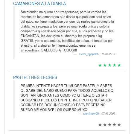
CAMARONES A LA DIABLA
Sin ofender, no quiero ser irrespetuoso, pero la verdad las
recetas de los camarones a la diabla que publican aqui estan
del nabo, no tienen nada que ver con los reales camarones a la
diabla, yo se prepararlos, pero es una receta unica y solo la
comparto a quien desee pagar por ella, si los preparan y no les
ENCANTAN, les devuelvo su dinero y les preparo 1 kg
GRATIS, yo no uso catsup, botellitas de salsa, ni tonterias por
el estilo. si a alguien le interesa contacteme, no se
arrepentiran.. SALUDOS A TODOS!!!
victor_bgopbl05
,
15-02-2010
PASTELTRES LECHES
PS MIRA INTENTE HACER TU MUGRE PASTEL Y SABES
Q , SABE DEL NABO BUENO PARA TODOS AQUELLOS Q
SON TAN IGNORANTES COMO YO Q TIENE Q ESTAR
BUSCANDO RECETAS EN INTERNET POR Q NO SABEN
COCINAR LES DOY UN CONSEJO ESTA RECETA NO
BUENO ME VOII BYE LOS QUIERO MUXO
anonimojv05
,
07-06-2009