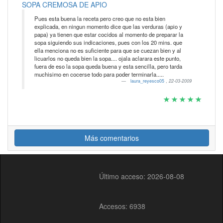
SOPA CREMOSA DE APIO
Pues esta buena la receta pero creo que no esta bien
explicada, en ningun momento dice que las verduras (apio y
papa) ya tienen que estar cocidos al momento de preparar la
sopa siguiendo sus indicaciones, pues con los 20 mins. que
ella menciona no es suficiente para que se cuezan bien y al
licuarlos no queda bien la sopa.... ojala aclarara este punto,
fuera de eso la sopa queda buena y esta sencilla, pero tarda
muchisimo en cocerse todo para poder terminarla.....
laura_reyesco05
,
22-03-2009
Más comentarios
Último acceso: 2026-08-08
Accesos: 6938