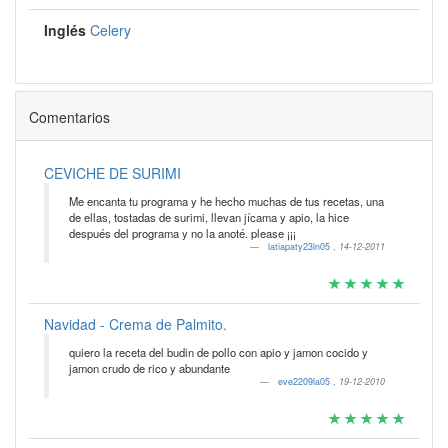
Inglés
Celery
Comentarios
CEVICHE DE SURIMI
Me encanta tu programa y he hecho muchas de tus recetas, una
de ellas, tostadas de surimi, llevan jícama y apio, la hice
después del programa y no la anoté. please ¡¡¡
latiapaty23ln05
,
14-12-2011
Navidad - Crema de Palmito.
quiero la receta del budin de pollo con apio y jamon cocido y
jamon crudo de rico y abundante
eve2209la05
,
19-12-2010