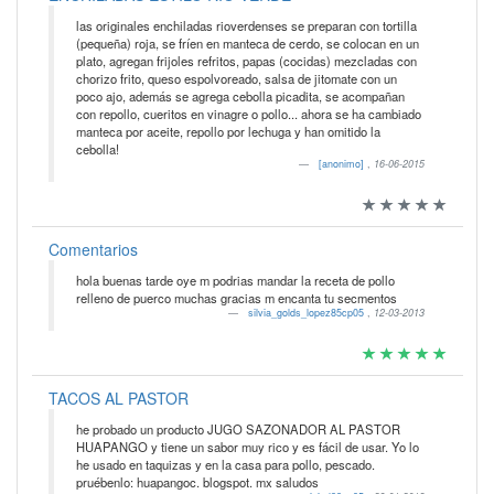
las originales enchiladas rioverdenses se preparan con tortilla
(pequeña) roja, se fríen en manteca de cerdo, se colocan en un
plato, agregan frijoles refritos, papas (cocidas) mezcladas con
chorizo frito, queso espolvoreado, salsa de jitomate con un
poco ajo, además se agrega cebolla picadita, se acompañan
con repollo, cueritos en vinagre o pollo... ahora se ha cambiado
manteca por aceite, repollo por lechuga y han omitido la
cebolla!
[anonimo]
,
16-06-2015
Comentarios
hola buenas tarde oye m podrias mandar la receta de pollo
relleno de puerco muchas gracias m encanta tu secmentos
silvia_golds_lopez85cp05
,
12-03-2013
TACOS AL PASTOR
he probado un producto JUGO SAZONADOR AL PASTOR
HUAPANGO y tiene un sabor muy rico y es fácil de usar. Yo lo
he usado en taquizas y en la casa para pollo, pescado.
pruébenlo: huapangoc. blogspot. mx saludos