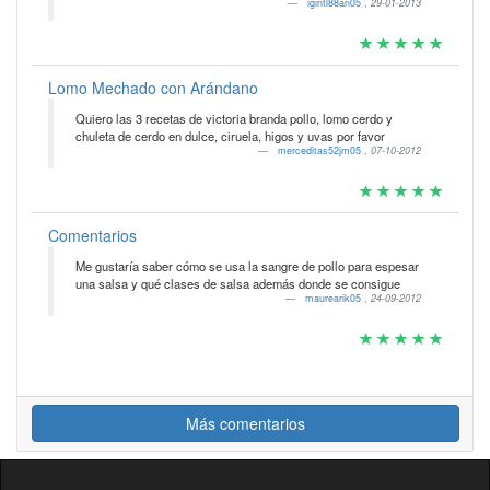
igintl88an05
,
29-01-2013
Lomo Mechado con Arándano
Quiero las 3 recetas de victoria branda pollo, lomo cerdo y
chuleta de cerdo en dulce, ciruela, higos y uvas por favor
merceditas52jm05
,
07-10-2012
Comentarios
Me gustaría saber cómo se usa la sangre de pollo para espesar
una salsa y qué clases de salsa además donde se consigue
maurearik05
,
24-09-2012
Más comentarios