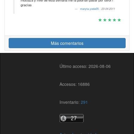
mostaza y miel de ésta semana me la podrían pasar por favor?
gracias
maryta.yoda05
,
23-04-2011
Más comentarios
Último acceso: 2026-08-06
Accesos: 16886
Inventario:
291