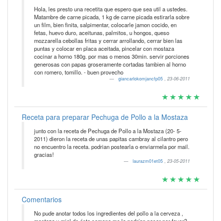
Hola, les presto una recetita que espero que sea util a ustedes.
Matambre de carne picada, 1 kg de carne picada estirarla sobre
un film, bien finita, salpimentar, colocarle jamon cocido, en
fetas, huevo duro, aceitunas, palmitos, u hongos, queso
mozzarella cebollas fritas y cerrar arrollando, cerrar bien las
puntas y colocar en placa aceitada, pincelar con mostaza
cocinar a horno 180g. por mas o menos 30min. servir porciones
generosas con papas groseramente cortadas tambien al horno
con romero, tomillo. - buen provecho
giancarlokomjancfp05
,
23-06-2011
Receta para preparar Pechuga de Pollo a la Mostaza
junto con la receta de Pechuga de Pollo a la Mostaza (20- 5-
2011) dieron la receta de unas papitas cambray al cilantro pero
no encuentro la receta. podrian postearla o enviarmela por mail.
gracias!
laurazm01et05
,
23-05-2011
Comentarios
No pude anotar todos los ingredientes del pollo a la cerveza ,