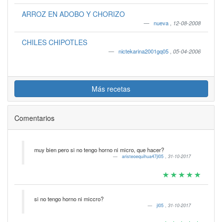
ARROZ EN ADOBO Y CHORIZO
nueva
,
12-08-2008
CHILES CHIPOTLES
nictekarina2001gq05
,
05-04-2006
Más recetas
Comentarios
muy bien pero si no tengo horno ni micro, que hacer?
aristeoequihua47jl05
,
31-10-2017
si no tengo horno ni miccro?
jl05
,
31-10-2017