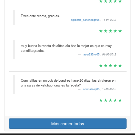
Excelente receta, gracias.
cgilberto_sanchezgs05
,
14-07-2012
muy buena la receta de alitas ala bbq lo mejor es que es muy
sencilla gracias
asor233fw05
,
01-06-2012
Comi alitas en un pub de Londres hace 20 dias, las sirvieron en
una salsa de ketchup, cúal es la receta?
normabtep05
,
19-05-2012
Más comentarios