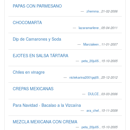
PAPAS CON PARMESANO
zhemma
,
21-02-2006
CHOCOMARTA
lazaramarlene
,
05-04-2011
Dip de Camarones y Soda
Marcialeen
,
11-01-2007
EJOTES EN SALSA TÁRTARA
peta_20ju05
,
15-10-2005
Chiles en vinagre
nictekarina2001gq05
,
25-12-2012
CREPAS MEXICANAS
DULCE
,
03-03-2006
Para Navidad - Bacalao a la Vizcaína
ara_chel
,
15-11-2008
MEZCLA MEXICANA CON CREMA
peta_20ju05
,
15-10-2005