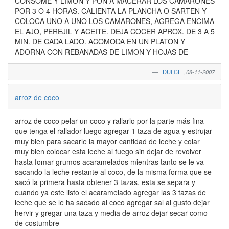
CONSOME Y LIMON Y PON A MACERAR LOS CAMARONES
POR 3 O 4 HORAS. CALIENTA LA PLANCHA O SARTEN Y
COLOCA UNO A UNO LOS CAMARONES, AGREGA ENCIMA
EL AJO, PEREJIL Y ACEITE. DEJA COCER APROX. DE 3 A 5
MIN. DE CADA LADO. ACOMODA EN UN PLATON Y
ADORNA CON REBANADAS DE LIMON Y HOJAS DE
DULCE
,
08-11-2007
arroz de coco
arroz de coco pelar un coco y rallarlo por la parte más fina
que tenga el rallador luego agregar 1 taza de agua y estrujar
muy bien para sacarle la mayor cantidad de leche y colar
muy bien colocar esta leche al fuego sin dejar de revolver
hasta fomar grumos acaramelados mientras tanto se le va
sacando la leche restante al coco, de la misma forma que se
sacó la primera hasta obtener 3 tazas, esta se separa y
cuando ya este listo el acaramelado agregar las 3 tazas de
leche que se le ha sacado al coco agregar sal al gusto dejar
hervir y gregar una taza y media de arroz dejar secar como
de costumbre