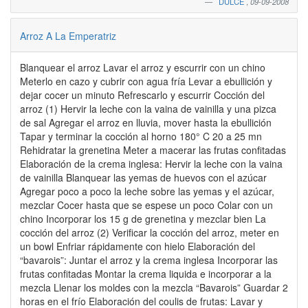
DULCE
,
09-09-2008
Arroz A La Emperatriz
Blanquear el arroz Lavar el arroz y escurrir con un chino
Meterlo en cazo y cubrir con agua fría Levar a ebullición y
dejar cocer un minuto Refrescarlo y escurrir Cocción del
arroz (1) Hervir la leche con la vaina de vainilla y una pizca
de sal Agregar el arroz en lluvia, mover hasta la ebullición
Tapar y terminar la cocción al horno 180° C 20 a 25 mn
Rehidratar la grenetina Meter a macerar las frutas confitadas
Elaboración de la crema inglesa: Hervir la leche con la vaina
de vainilla Blanquear las yemas de huevos con el azúcar
Agregar poco a poco la leche sobre las yemas y el azúcar,
mezclar Cocer hasta que se espese un poco Colar con un
chino Incorporar los 15 g de grenetina y mezclar bien La
cocción del arroz (2) Verificar la cocción del arroz, meter en
un bowl Enfriar rápidamente con hielo Elaboración del
“bavarois”: Juntar el arroz y la crema inglesa Incorporar las
frutas confitadas Montar la crema liquida e incorporar a la
mezcla Llenar los moldes con la mezcla “Bavarois” Guardar 2
horas en el frío Elaboración del coulis de frutas: Lavar y