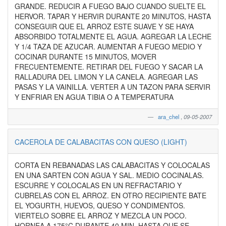
GRANDE. REDUCIR A FUEGO BAJO CUANDO SUELTE EL
HERVOR. TAPAR Y HERVIR DURANTE 20 MINUTOS, HASTA
CONSEGUIR QUE EL ARROZ ESTE SUAVE Y SE HAYA
ABSORBIDO TOTALMENTE EL AGUA. AGREGAR LA LECHE
Y 1/4 TAZA DE AZUCAR. AUMENTAR A FUEGO MEDIO Y
COCINAR DURANTE 15 MINUTOS, MOVER
FRECUENTEMENTE. RETIRAR DEL FUEGO Y SACAR LA
RALLADURA DEL LIMON Y LA CANELA. AGREGAR LAS
PASAS Y LA VAINILLA. VERTER A UN TAZON PARA SERVIR
Y ENFRIAR EN AGUA TIBIA O A TEMPERATURA
ara_chel
,
09-05-2007
CACEROLA DE CALABACITAS CON QUESO (LIGHT)
CORTA EN REBANADAS LAS CALABACITAS Y COLOCALAS
EN UNA SARTEN CON AGUA Y SAL. MEDIO COCINALAS.
ESCURRE Y COLOCALAS EN UN REFRACTARIO Y
CUBRELAS CON EL ARROZ. EN OTRO RECIPIENTE BATE
EL YOGURTH, HUEVOS, QUESO Y CONDIMENTOS.
VIERTELO SOBRE EL ARROZ Y MEZCLA UN POCO.
HORNEA A 175°C DURANTE 40 MIN. HASTA QUE SE