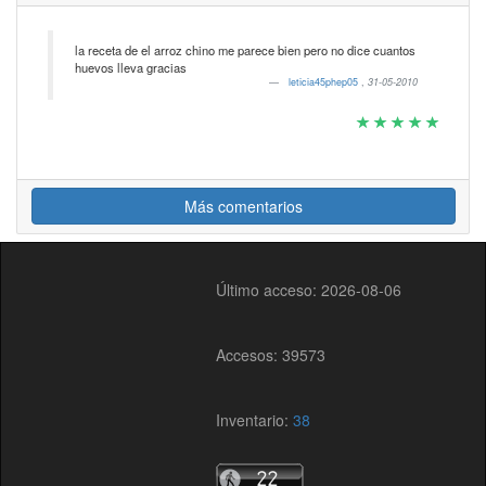
la receta de el arroz chino me parece bien pero no dice cuantos
huevos lleva gracias
leticia45phep05
,
31-05-2010
Más comentarios
Último acceso: 2026-08-06
Accesos: 39573
Inventario:
38