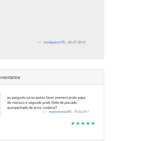
moniquecm75
,
02-07-2010
mentarios
eu pergunto se eu posso fazer premero prato sopa
de marisco e segundo prato filete de piscado
aconpanhado de arroz conbina?
angelaresiesbd05
,
03-02-2011