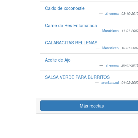
Caldo de xoconostle
Zhemma
,
03-10-201
Carne de Res Entomatada
Marcialeen
,
11-01-200
CALABACITAS RELLENAS
Marcialeen
,
10-01-200
Aceite de Ajo
zhemma
,
26-07-201
SALSA VERDE PARA BURRITOS
arenita azul
,
04-02-200
Más recetas