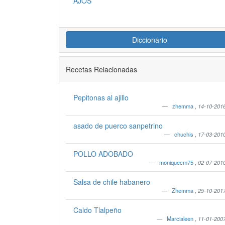
AJOS
Diccionario
Recetas Relacionadas
Pepitonas al ajillo
zhemma
,
14-10-201
asado de puerco sanpetrino
chuchis
,
17-03-201
POLLO ADOBADO
moniquecm75
,
02-07-201
Salsa de chile habanero
Zhemma
,
25-10-201
Caldo Tlalpeño
Marcialeen
,
11-01-200