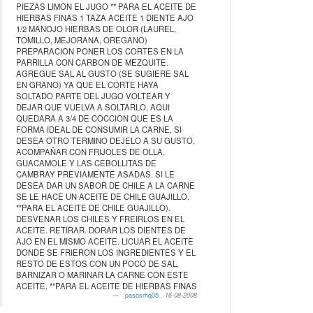
PIEZAS LIMON EL JUGO ** PARA EL ACEITE DE
HIERBAS FINAS 1 TAZA ACEITE 1 DIENTE AJO
1/2 MANOJO HIERBAS DE OLOR (LAUREL,
TOMILLO, MEJORANA, OREGANO)
PREPARACION PONER LOS CORTES EN LA
PARRILLA CON CARBON DE MEZQUITE.
AGREGUE SAL AL GUSTO (SE SUGIERE SAL
EN GRANO) YA QUE EL CORTE HAYA
SOLTADO PARTE DEL JUGO VOLTEAR Y
DEJAR QUE VUELVA A SOLTARLO, AQUI
QUEDARA A 3/4 DE COCCION QUE ES LA
FORMA IDEAL DE CONSUMIR LA CARNE, SI
DESEA OTRO TERMINO DEJELO A SU GUSTO.
ACOMPAÑAR CON FRIJOLES DE OLLA,
GUACAMOLE Y LAS CEBOLLITAS DE
CAMBRAY PREVIAMENTE ASADAS. SI LE
DESEA DAR UN SABOR DE CHILE A LA CARNE
SE LE HACE UN ACEITE DE CHILE GUAJILLO.
**PARA EL ACEITE DE CHILE GUAJILLO).
DESVENAR LOS CHILES Y FREIRLOS EN EL
ACEITE. RETIRAR. DORAR LOS DIENTES DE
AJO EN EL MISMO ACEITE. LICUAR EL ACEITE
DONDE SE FRIERON LOS INGREDIENTES Y EL
RESTO DE ESTOS CON UN POCO DE SAL,
BARNIZAR O MARINAR LA CARNE CON ESTE
ACEITE. **PARA EL ACEITE DE HIERBAS FINAS
pasosrhq05
,
16-08-2008