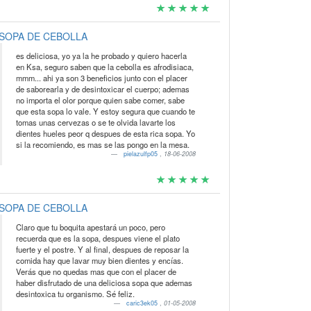
SOPA DE CEBOLLA
es deliciosa, yo ya la he probado y quiero hacerla
en Ksa, seguro saben que la cebolla es afrodisiaca,
mmm... ahi ya son 3 beneficios junto con el placer
de saborearla y de desintoxicar el cuerpo; ademas
no importa el olor porque quien sabe comer, sabe
que esta sopa lo vale. Y estoy segura que cuando te
tomas unas cervezas o se te olvida lavarte los
dientes hueles peor q despues de esta rica sopa. Yo
si la recomiendo, es mas se las pongo en la mesa.
pielazulfp05
,
18-06-2008
SOPA DE CEBOLLA
Claro que tu boquita apestará un poco, pero
recuerda que es la sopa, despues viene el plato
fuerte y el postre. Y al final, despues de reposar la
comida hay que lavar muy bien dientes y encías.
Verás que no quedas mas que con el placer de
haber disfrutado de una deliciosa sopa que ademas
desintoxica tu organismo. Sé feliz.
caric3ek05
,
01-05-2008