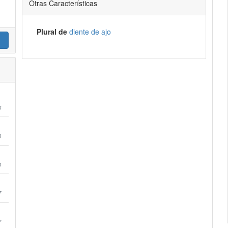
Otras Características
Plural de
diente de ajo
6
0
0
7
7