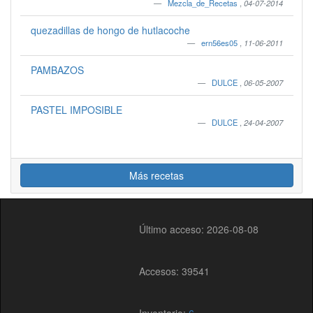
Mezcla_de_Recetas
,
04-07-2014
quezadillas de hongo de hutlacoche
ern56es05
,
11-06-2011
PAMBAZOS
DULCE
,
06-05-2007
PASTEL IMPOSIBLE
DULCE
,
24-04-2007
Más recetas
Último acceso: 2026-08-08
Accesos: 39541
Inventario:
6