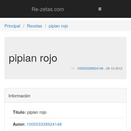
Re-zetas.com
Principal
Recetas
pipian rojo
pipian rojo
100003338924148
,
08-10-2012
Información
Título:
pipian rojo
Autor:
100003338924148