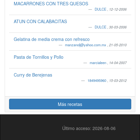
MACARRONES CON TRES QUESOS
DULCE
,
12-12-2006
ATUN CON CALABACITAS
DULCE
,
30-03-2006
Gelatina de media crema con refresco
manzanolj@yahoo.com.mx
,
21-05-2010
Pasta de Tornillos y Pollo
marcialeen
,
14-04-2007
Curry de Berejenas
1849495960
,
15-03-2012
Más recetas
Último acceso: 2026-08-06