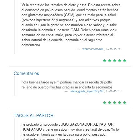
Vi la receta de los tamales de elote y esta. En esta receta sobra
el consomé en polvo, esos pseudo- condimentos están hechos
con glutamato monosódico (GSM), que es malo para la salud
(provoca hipertensión y migrañas) y son adictivos porque
cuando se usan la gente se acostumbra a ese sabor y le sabe
desabrida la comida si no tiene GSM. Deben pasar unas 2 o 3
semanas de no consumirlo, para volver a acostumbrarse al
sabor natural de la comida. (continúa en el siguiente
comentario)
webmasterho05
,
10-08-2014
Comentarios
hola buenas tarde oye m podrias mandar la receta de pollo
relleno de puerco muchas gracias m encanta tu secmentos
silvia_golds_lopez85cp05
,
12-03-2013
TACOS AL PASTOR
he probado un producto JUGO SAZONADOR AL PASTOR
HUAPANGO y tiene un sabor muy rico y es fácil de usar. Yo lo
he usado en taquizas y en la casa para pollo, pescado.
pruébenlo: huapangoc. blogspot. mx saludos