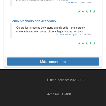
igintl88an05
,
29-01-2013
Lomo Mechado con Arándano
Quiero las 3 recetas de victoria branda pollo, lomo cerdo y
chuleta de cerdo en dulce, ciruela, higos y uvas por favor
merceditas52jm05
,
07-10-2012
Más comentarios
Último acceso: 2026-08-08
Accesos: 17460