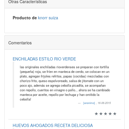
Otras Características
Producto de
knorr suiza
Comentarios
ENCHILADAS ESTILO RIO VERDE
las originales enchiladas rioverdenses se preparan con tortilla
(pequeña) roja, se fríen en manteca de cerdo, se colocan en un
plato, agregan frijoles refritos, papas (cocidas) mezcladas con
chorizo frito, queso espolvoreado, salsa de jitomate con un
poco ajo, además se agrega cebolla picadita, se acompañan
con repollo, cueritos en vinagre o pollo... ahora se ha cambiado
manteca por aceite, repollo por lechuga y han omitido la
cebolla!
[anonimo]
,
16-06-2015
HUEVOS AHOGADOS RECETA DELICIOSA