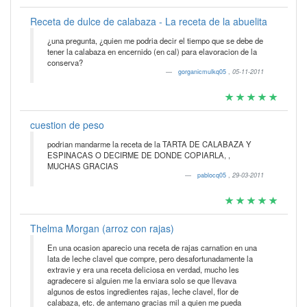
Receta de dulce de calabaza - La receta de la abuelita
¿una pregunta, ¿quien me podria decir el tiempo que se debe de
tener la calabaza en encernido (en cal) para elavoracion de la
conserva?
gorganicmulkq05
,
05-11-2011
cuestion de peso
podrian mandarme la receta de la TARTA DE CALABAZA Y
ESPINACAS O DECIRME DE DONDE COPIARLA, ,
MUCHAS GRACIAS
pablocq05
,
29-03-2011
Thelma Morgan (arroz con rajas)
En una ocasion aparecio una receta de rajas carnation en una
lata de leche clavel que compre, pero desafortunadamente la
extravie y era una receta deliciosa en verdad, mucho les
agradecere si alguien me la enviara solo se que llevava
algunos de estos ingredientes rajas, leche clavel, flor de
calabaza, etc. de antemano gracias mil a quien me pueda