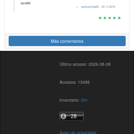
ayudar
tarimoro1kq05
,
05-11-2010
Más comentarios
Último acceso: 2026-08-08
Accesos: 13498
Inventario:
291
Aviso de privacidad