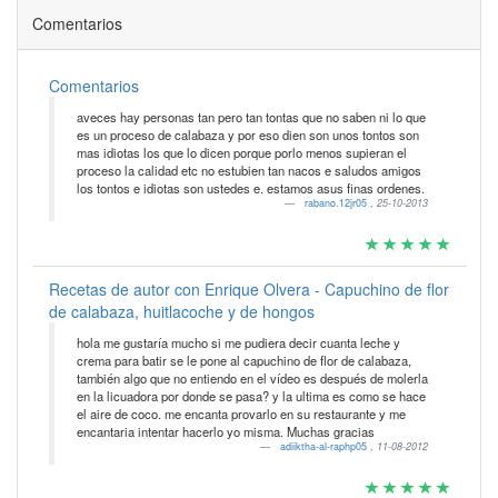
Comentarios
Comentarios
aveces hay personas tan pero tan tontas que no saben ni lo que
es un proceso de calabaza y por eso dien son unos tontos son
mas idiotas los que lo dicen porque porlo menos supieran el
proceso la calidad etc no estubien tan nacos e saludos amigos
los tontos e idiotas son ustedes e. estamos asus finas ordenes.
rabano.12jr05
,
25-10-2013
Recetas de autor con Enrique Olvera - Capuchino de flor
de calabaza, huitlacoche y de hongos
hola me gustaría mucho si me pudiera decir cuanta leche y
crema para batir se le pone al capuchino de flor de calabaza,
también algo que no entiendo en el vídeo es después de molerla
en la licuadora por donde se pasa? y la ultima es como se hace
el aire de coco. me encanta provarlo en su restaurante y me
encantaria intentar hacerlo yo misma. Muchas gracias
adiiktha-al-raphp05
,
11-08-2012