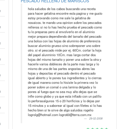
PESCADO RELLENO DE MARISCOS
hola saludos de los cabos buscando una receta
4
para hacer gelatina encontre esta pagina y me gusto
estoy provando como me sale la gelatina de
nosaicos. te mando una opinion sobre los pescados
8
rellenos si no lo has hecho prueba el pescado como
tu lo preparas pero al envolverlo en el aluminio
mejor prepara dependiendo del tamaño del pescado
una bolsa con las hojas de aluminio de preferencia
6
buscar aluminio grueso sino sobreponer uno sobre
otro. si el pescado mide por ej. 60Cm. cortar la hoja
del papel alunminio 10Cm. mas larga cortar dos
8
hojas del mismo tamaño y poner una sobre la otra y
hacerle varios dobleces de la parte mas larga y lo
mismo de una de las partes angostas abres las
hojas y depositas el pescado dentro el pescado
2
igual abierto y le pones tus ingredientes y lo cierras
de igual manera como lo hisiste la primera vez lo
poner sobre un comal o una lamina delgada y lo
3
pones al fuego que no sea muy alto dejas que se
infle como globo y ya que esta inflado con un palillo
lo perforasalgunos 15 o 20 horificios y lo dejas por
15 minutos y a saborear al igual con filetes si lo has
0
hecho bien si te sirve de algo saluidos rogelio
logrolg@hotmail.com logro60@terra.com.mx
29-02-2008
6