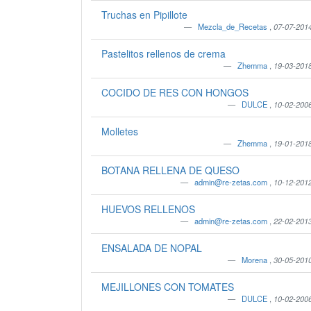
Truchas en Pipillote
Mezcla_de_Recetas
,
07-07-201
Pastelitos rellenos de crema
Zhemma
,
19-03-201
COCIDO DE RES CON HONGOS
DULCE
,
10-02-200
Molletes
Zhemma
,
19-01-201
BOTANA RELLENA DE QUESO
admin@re-zetas.com
,
10-12-201
HUEVOS RELLENOS
admin@re-zetas.com
,
22-02-201
ENSALADA DE NOPAL
Morena
,
30-05-201
MEJILLONES CON TOMATES
DULCE
,
10-02-200