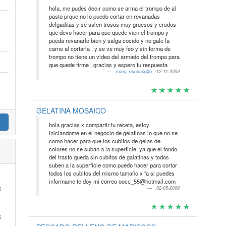
hola, me pudes decir como se arma el trompo de al
pasto prque no lo puedo cortar en revanadas
delgaditas y se salen trosos muy gruesos y crudos
que devo hacer para que quede vien el trompo y
pueda revanarlo bien y salga cocido y no gale la
carne al cortarla , y se ve muy feo y sin forma de
trompo no tiene un video del armado del trompo para
que quede firme , gracias y espero tu respuesta
mary_osunakg05
,
12-11-2009
GELATINA MOSAICO
hola gracias x compartir tu receta, estoy
iniciandome en el negocio de gelatinas lo que no se
como hacer para que los cubitos de gelas de
colores no se suban a la superficie, ya que el fondo
del trasto queda sin cubitos de galatinas y todos
suben a la superficie como puedo hacer para cortar
todos los cubitos del mismo tamaño x fa si puedes
informame te doy mi correo oocc_55@hotmail.com
6
02-05-2008
6