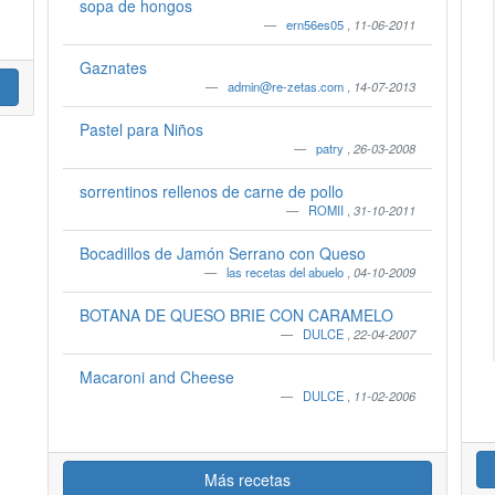
sopa de hongos
ern56es05
,
11-06-2011
Gaznates
admin@re-zetas.com
,
14-07-2013
Pastel para Niños
patry
,
26-03-2008
sorrentinos rellenos de carne de pollo
ROMII
,
31-10-2011
Bocadillos de Jamón Serrano con Queso
las recetas del abuelo
,
04-10-2009
BOTANA DE QUESO BRIE CON CARAMELO
DULCE
,
22-04-2007
Macaroni and Cheese
DULCE
,
11-02-2006
Más recetas