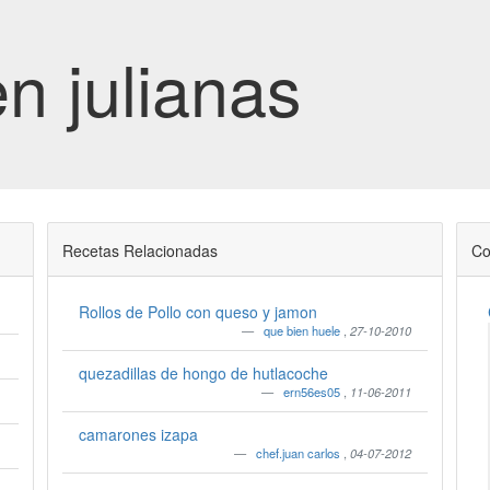
en julianas
Recetas Relacionadas
Co
Rollos de Pollo con queso y jamon
que bien huele
,
27-10-2010
quezadillas de hongo de hutlacoche
ern56es05
,
11-06-2011
camarones izapa
chef.juan carlos
,
04-07-2012