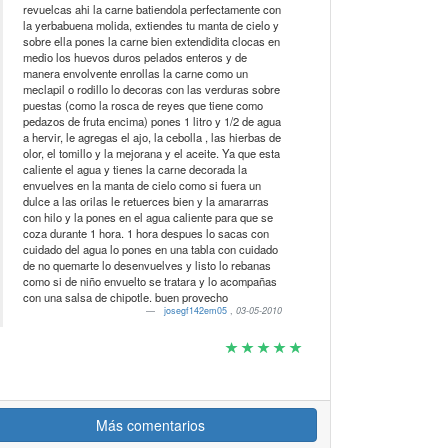
revuelcas ahi la carne batiendola perfectamente con
la yerbabuena molida, extiendes tu manta de cielo y
sobre ella pones la carne bien extendidita clocas en
medio los huevos duros pelados enteros y de
manera envolvente enrollas la carne como un
meclapil o rodillo lo decoras con las verduras sobre
puestas (como la rosca de reyes que tiene como
pedazos de fruta encima) pones 1 litro y 1/2 de agua
a hervir, le agregas el ajo, la cebolla , las hierbas de
olor, el tomillo y la mejorana y el aceite. Ya que esta
caliente el agua y tienes la carne decorada la
envuelves en la manta de cielo como si fuera un
dulce a las orilas le retuerces bien y la amararras
con hilo y la pones en el agua caliente para que se
coza durante 1 hora. 1 hora despues lo sacas con
cuidado del agua lo pones en una tabla con cuidado
de no quemarte lo desenvuelves y listo lo rebanas
como si de niño envuelto se tratara y lo acompañas
con una salsa de chipotle. buen provecho
josegf142em05
,
03-05-2010
Más comentarios