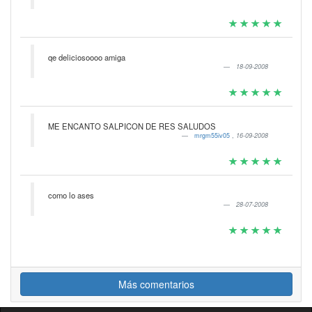
qe deliciosoooo amiga
18-09-2008
ME ENCANTO SALPICON DE RES SALUDOS
mrgm55iv05
,
16-09-2008
como lo ases
28-07-2008
Más comentarios