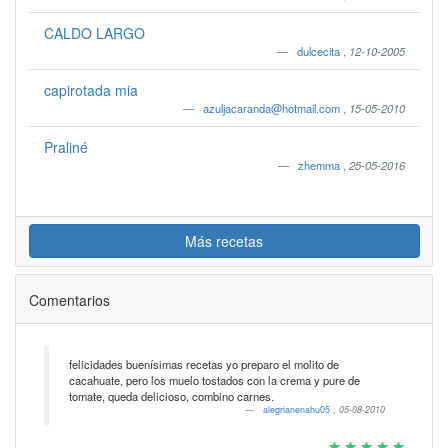
CALDO LARGO
dulcecita
,
12-10-2005
capirotada mia
azuljacaranda@hotmail.com
,
15-05-2010
Praliné
zhemma
,
25-05-2016
Más recetas
Comentarios
felicidades buenísimas recetas yo preparo el molito de
cacahuate, pero los muelo tostados con la crema y pure de
tomate, queda delicioso, combino carnes.
alegrianenahu05
,
05-08-2010