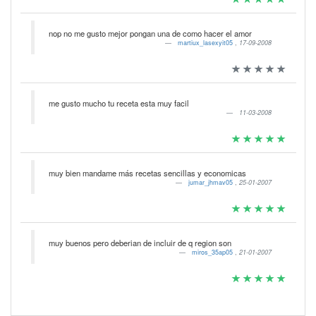
nop no me gusto mejor pongan una de como hacer el amor
martiux_lasexyit05
,
17-09-2008
me gusto mucho tu receta esta muy facil
11-03-2008
muy bien mandame más recetas sencillas y economicas
jumar_jhmav05
,
25-01-2007
muy buenos pero deberian de incluir de q region son
miros_35ap05
,
21-01-2007