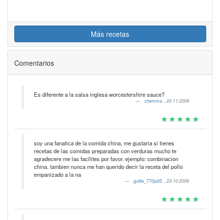
Más recetas
Comentarios
Es diferente a la salsa inglesa worcestershire sauce?
zhemma
,
20-11-2009
soy una fanatica de la comida china, me gustaria si tienes
recetas de las comidas preparadas con verduras mucho te
agradecere me las facilites por favor. ejemplo: combinacion
china. tambien nunca me han querido decir la receta del pollo
empanizado a la na
guille_770jo05
,
23-10-2006