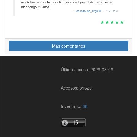
mu8y buena receta es deliciosa con el pastel de carne yo la
hice tengo 12 años
escafloune_12gu05
,
07-07-2006
Más comentarios
Último acceso: 2026-08-06
Accesos: 39623
Inventario:
38