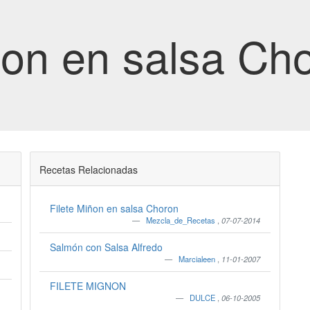
ñon en salsa Ch
Recetas Relacionadas
Filete Miñon en salsa Choron
Mezcla_de_Recetas
,
07-07-2014
Salmón con Salsa Alfredo
Marcialeen
,
11-01-2007
FILETE MIGNON
DULCE
,
06-10-2005