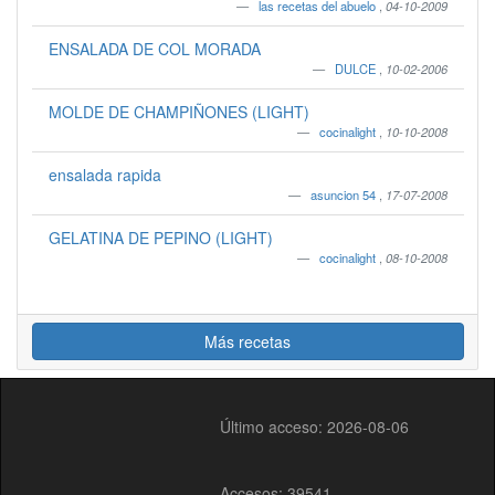
las recetas del abuelo
,
04-10-2009
ENSALADA DE COL MORADA
DULCE
,
10-02-2006
MOLDE DE CHAMPIÑONES (LIGHT)
cocinalight
,
10-10-2008
ensalada rapida
asuncion 54
,
17-07-2008
GELATINA DE PEPINO (LIGHT)
cocinalight
,
08-10-2008
Más recetas
Último acceso: 2026-08-06
Accesos: 39541