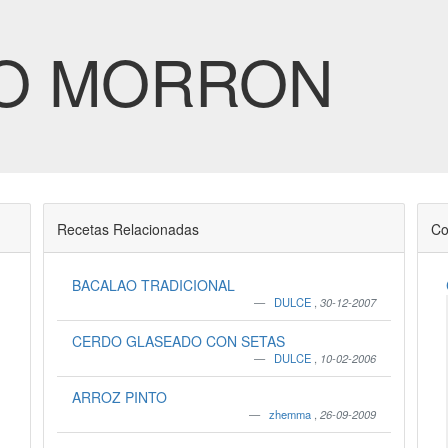
TO MORRON
Recetas Relacionadas
Co
BACALAO TRADICIONAL
DULCE
,
30-12-2007
CERDO GLASEADO CON SETAS
DULCE
,
10-02-2006
ARROZ PINTO
zhemma
,
26-09-2009