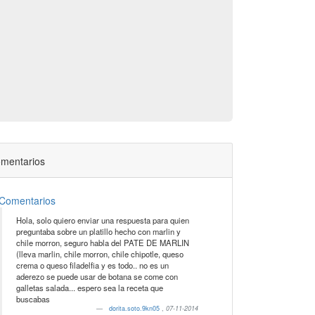
mentarios
Comentarios
Hola, solo quiero enviar una respuesta para quien
preguntaba sobre un platillo hecho con marlin y
chile morron, seguro habla del PATE DE MARLIN
(lleva marlin, chile morron, chile chipotle, queso
crema o queso filadelfia y es todo.. no es un
aderezo se puede usar de botana se come con
galletas salada... espero sea la receta que
buscabas
dorita.soto.9kn05
,
07-11-2014