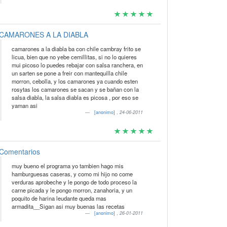
CAMARONES A LA DIABLA
camarones a la diabla ba con chile cambray frito se
licua, bien que no yebe cemillitas, si no lo quieres
mui picoso lo puedes rebajar con salsa ranchera, en
un sarten se pone a freir con mantequilla chile
morron, cebolla, y los camarones ya cuando esten
rosytas los camarones se sacan y se bañan con la
salsa diabla, la salsa diabla es picosa , por eso se
yaman asi
[anonimo]
,
24-06-2011
Comentarios
muy bueno el programa yo tambien hago mis
hamburguesas caseras, y como mi hijo no come
verduras aprobeche y le pongo de todo proceso la
carne picada y le pongo morron, zanahoria, y un
poquito de harina leudante queda mas
armadita__Sigan asi muy buenas las recetas
[anonimo]
,
26-01-2011