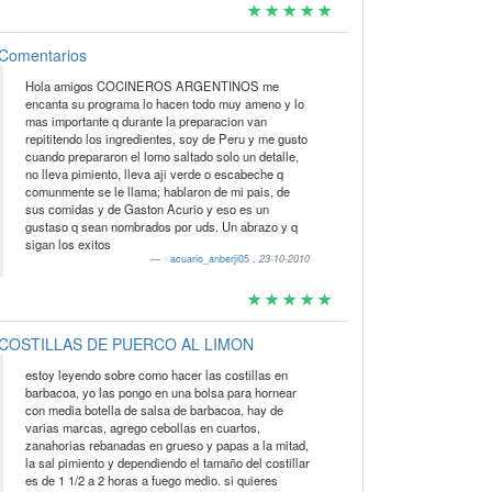
Comentarios
Hola amigos COCINEROS ARGENTINOS me
encanta su programa lo hacen todo muy ameno y lo
mas importante q durante la preparacion van
repititendo los ingredientes, soy de Peru y me gusto
cuando prepararon el lomo saltado solo un detalle,
no lleva pimiento, lleva aji verde o escabeche q
comunmente se le llama; hablaron de mi pais, de
sus comidas y de Gaston Acurio y eso es un
gustaso q sean nombrados por uds. Un abrazo y q
sigan los exitos
acuario_anberji05
,
23-10-2010
COSTILLAS DE PUERCO AL LIMON
estoy leyendo sobre como hacer las costillas en
barbacoa, yo las pongo en una bolsa para hornear
con media botella de salsa de barbacoa, hay de
varias marcas, agrego cebollas en cuartos,
zanahorias rebanadas en grueso y papas a la mitad,
la sal pimiento y dependiendo el tamaño del costillar
es de 1 1/2 a 2 horas a fuego medio. si quieres