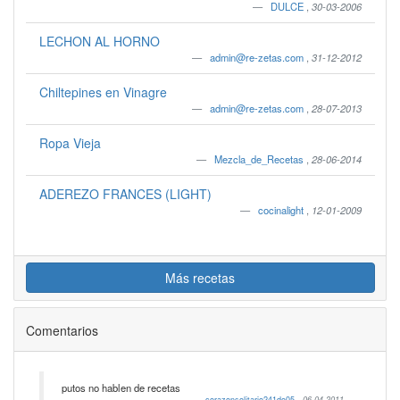
DULCE
,
30-03-2006
LECHON AL HORNO
admin@re-zetas.com
,
31-12-2012
Chiltepines en Vinagre
admin@re-zetas.com
,
28-07-2013
Ropa Vieja
Mezcla_de_Recetas
,
28-06-2014
ADEREZO FRANCES (LIGHT)
cocinalight
,
12-01-2009
Más recetas
Comentarios
putos no hablen de recetas
corazonsolitario241do05
,
06-04-2011