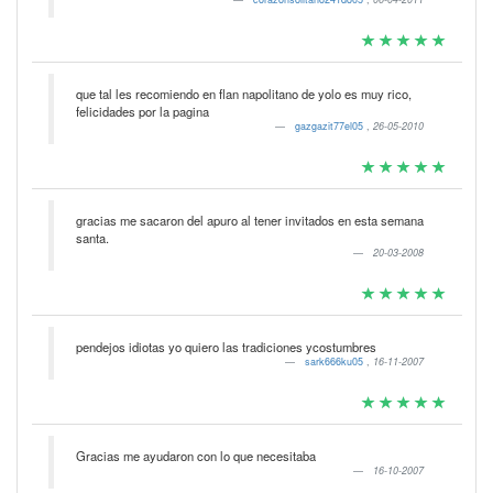
que tal les recomiendo en flan napolitano de yolo es muy rico,
felicidades por la pagina
gazgazit77el05
,
26-05-2010
gracias me sacaron del apuro al tener invitados en esta semana
santa.
20-03-2008
pendejos idiotas yo quiero las tradiciones ycostumbres
sark666ku05
,
16-11-2007
Gracias me ayudaron con lo que necesitaba
16-10-2007