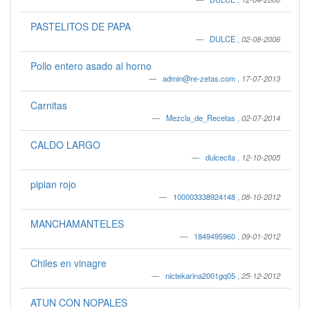
PASTELITOS DE PAPA
DULCE
,
02-08-2006
Pollo entero asado al horno
admin@re-zetas.com
,
17-07-2013
Carnitas
Mezcla_de_Recetas
,
02-07-2014
CALDO LARGO
dulcecita
,
12-10-2005
pipian rojo
100003338924148
,
08-10-2012
MANCHAMANTELES
1849495960
,
09-01-2012
Chiles en vinagre
nictekarina2001gq05
,
25-12-2012
ATUN CON NOPALES