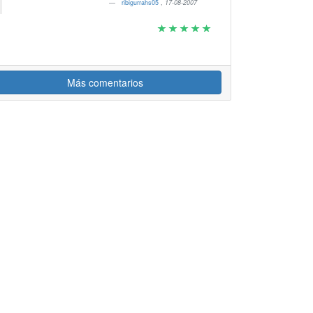
ribigurrahs05
,
17-08-2007
Más comentarios