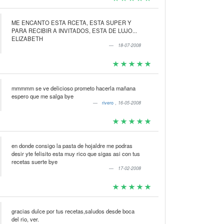
ME ENCANTO ESTA RCETA, ESTA SUPER Y
PARA RECIBIR A INVITADOS, ESTA DE LUJO...
ELIZABETH
18-07-2008
mmmmm se ve delicioso prometo hacerla mañana
espero que me salga bye
rivero
,
16-05-2008
en donde consigo la pasta de hojaldre me podras
desir yte felisito esta muy rico que sigas asi con tus
recetas suerte bye
17-02-2008
gracias dulce por tus recetas,saludos desde boca
del rio, ver.