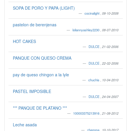
SOPA DE PORO Y PAPA (LIGHT)
cocinalight
,
08-10-2008
pastelon de berenjenas
loliannyashley2230
,
08-07-2010
HOT CAKES
DULCE
,
21-02-2006
PANQUE CON QUESO CREMA
DULCE
,
22-02-2006
pay de queso chingon a la lyle
chuchis
,
10-04-2010
PASTEL IMPOSIBLE
DULCE
,
24-04-2007
*** PANQUE DE PLATANO ***
100003375213916
,
21-08-2012
Leche asada
zhemma
,
10-10-2017