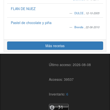
FLAN DE NUEZ
DULCE
,
12-10-2005
Pastel de chocolate y piña
Brendis
,
22-06-2010
Más recetas
Último acceso: 2026-08-08
Accesos: 39537
Inventario:
6