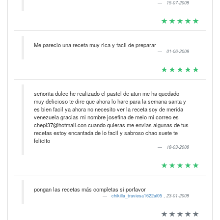
15-07-2008
Me parecio una receta muy rica y facil de preparar
01-06-2008
señorita dulce he realizado el pastel de atun me ha quedado
muy delicioso te dire que ahora lo hare para la semana santa y
es bien facil ya ahora no necesito ver la receta soy de merida
venezuela gracias mi nombre josefina de melo mi correo es
chepi37@hotmail.con cuando quieras me envias algunas de tus
recetas estoy encantada de lo facil y sabroso chao suete te
felicito
18-03-2008
pongan las recetas más completas si porfavor
chikilla_traviesa1622al05
,
23-01-2008