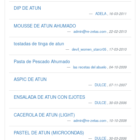
DIP DE ATUN
ADELA
,
16-03-2011
MOUSSE DE ATUN AHUMADO
admin@re-zetas.com
,
22-02-2013
tostadas de tinga de atun
devil_women_starcr05
,
17-03-2010
Pasta de Pescado Ahumado
las recetas del abuelo
,
04-10-2009
ASPIC DE ATUN
DULCE
,
07-11-2007
ENSALADA DE ATUN CON EJOTES
DULCE
,
30-03-2006
CACEROLA DE ATUN (LIGHT)
admin@re-zetas.com
,
10-10-2008
PASTEL DE ATUN (MICROONDAS)
DULCE
,
30-03-2006