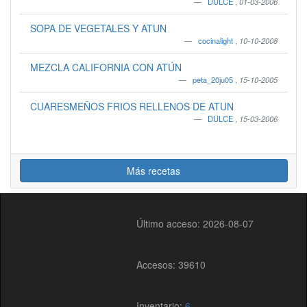
DULCE
,
01-03-2006
SOPA DE VEGETALES Y ATUN
cocinalight
,
10-10-2008
MEZCLA CALIFORNIA CON ATÚN
peta_20ju05
,
15-10-2005
CUARESMEÑOS FRIOS RELLENOS DE ATUN
DULCE
,
15-03-2006
Más recetas
Último acceso: 2026-08-07
Accesos: 39610
Inventario:
6