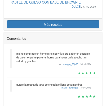
PASTEL DE QUESO CON BASE DE BROWNIE
DULCE
,
11-02-2006
Más recetas
Comentarios
me he comprado un horno pirolitico y kisiera saber en posicion
de calor tengo ke poner el horno para hacer un bizcocho . un
saludo y gracias
marype_23jo05
,
30-10-2011
quiero la reseta de torta de chocolate llena de almendras
marijo_dunodq05
,
16-04-2011