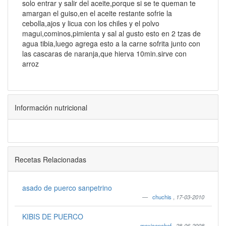
solo entrar y salir del aceite,porque si se te queman te
amargan el guiso,en el aceite restante sofrie la
cebolla,ajos y licua con los chiles y el polvo
magui,cominos,pimienta y sal al gusto esto en 2 tzas de
agua tibia,luego agrega esto a la carne sofrita junto con
las cascaras de naranja,que hierva 10min.sirve con
arroz
Información nutricional
Recetas Relacionadas
asado de puerco sanpetrino
chuchis
,
17-03-2010
KIBIS DE PUERCO
mexicanchef
,
28-06-2008