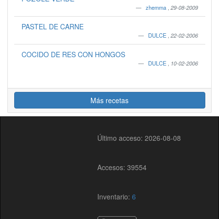
zhemma
,
29-08-2009
PASTEL DE CARNE
DULCE
,
22-02-2006
COCIDO DE RES CON HONGOS
DULCE
,
10-02-2006
Más recetas
Último acceso: 2026-08-08
Accesos: 39554
Inventario:
6