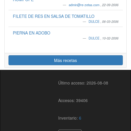
admin@re-zetas.com
,
22-09-2006
FILETE DE RES EN SALSA DE TOMATILLO
DULCE
,
06-03-2006
PIERNA EN ADOBO
DULCE
,
10-02-2006
Más recetas
Último acceso: 2026-08-08
Accesos: 39406
Inventario:
6