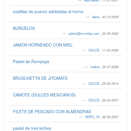
Marcialeen
,
11-01-2007
costillas de puerco adobadas al horno
iliana
,
30-10-2009
BUÑUELOS
admin@re-zetas.com
,
22-09-2006
JAMON HORNEADO CON MIEL
DULCE
,
11-02-2006
Pastel de Rompope
molina
,
20-07-2008
BRUSCHETTA DE JITOMATE
DULCE
,
25-02-2014
CAMOTE (DULCES MEXICANOS)
DULCE
,
26-04-2007
FILETE DE PESCADO CON ALMENDRAS
VERO_78
,
26-06-2007
pastel de tres leches