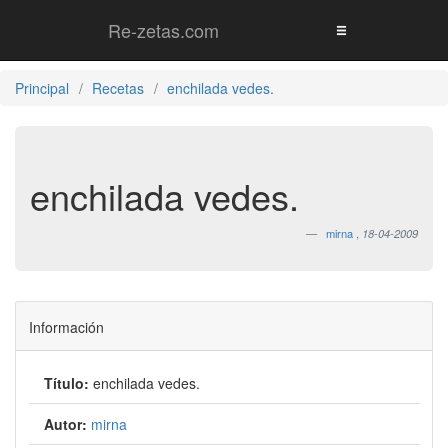
Re-zetas.com
Principal
Recetas
enchilada vedes.
enchilada vedes.
mirna
,
18-04-2009
Información
Título:
enchilada vedes.
Autor:
mirna