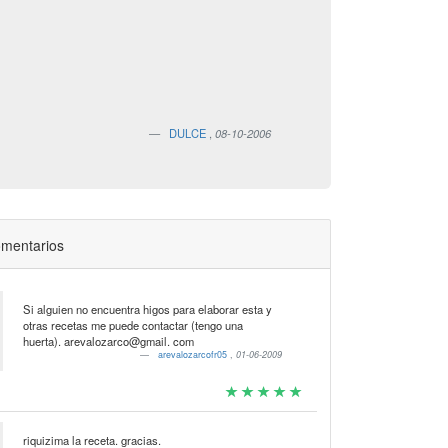
DULCE
,
08-10-2006
mentarios
Si alguien no encuentra higos para elaborar esta y
otras recetas me puede contactar (tengo una
huerta). arevalozarco@gmail. com
arevalozarcofr05
,
01-06-2009
riquizima la receta. gracias.