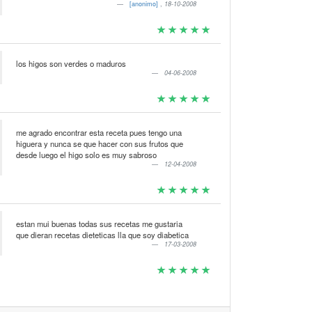
[anonimo]
,
18-10-2008
los higos son verdes o maduros
04-06-2008
me agrado encontrar esta receta pues tengo una
higuera y nunca se que hacer con sus frutos que
desde luego el higo solo es muy sabroso
12-04-2008
estan mui buenas todas sus recetas me gustaria
que dieran recetas dieteticas lla que soy diabetica
17-03-2008