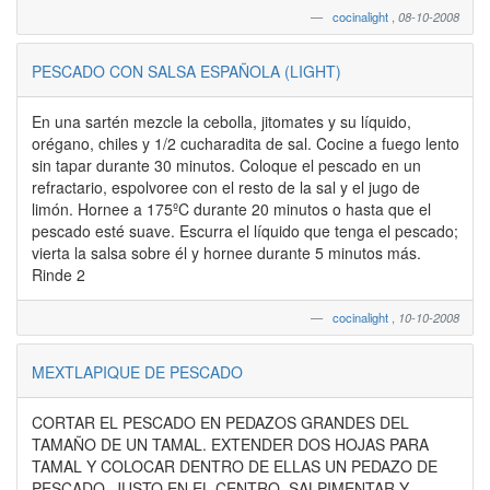
cocinalight
,
08-10-2008
PESCADO CON SALSA ESPAÑOLA (LIGHT)
En una sartén mezcle la cebolla, jitomates y su líquido,
orégano, chiles y 1/2 cucharadita de sal. Cocine a fuego lento
sin tapar durante 30 minutos. Coloque el pescado en un
refractario, espolvoree con el resto de la sal y el jugo de
limón. Hornee a 175ºC durante 20 minutos o hasta que el
pescado esté suave. Escurra el líquido que tenga el pescado;
vierta la salsa sobre él y hornee durante 5 minutos más.
Rinde 2
cocinalight
,
10-10-2008
MEXTLAPIQUE DE PESCADO
CORTAR EL PESCADO EN PEDAZOS GRANDES DEL
TAMAÑO DE UN TAMAL. EXTENDER DOS HOJAS PARA
TAMAL Y COLOCAR DENTRO DE ELLAS UN PEDAZO DE
PESCADO, JUSTO EN EL CENTRO. SALPIMENTAR Y