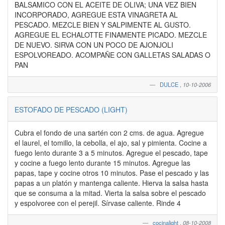
BALSAMICO CON EL ACEITE DE OLIVA; UNA VEZ BIEN
INCORPORADO, AGREGUE ESTA VINAGRETA AL
PESCADO. MEZCLE BIEN Y SALPIMENTE AL GUSTO.
AGREGUE EL ECHALOTTE FINAMENTE PICADO. MEZCLE
DE NUEVO. SIRVA CON UN POCO DE AJONJOLI
ESPOLVOREADO. ACOMPAÑE CON GALLETAS SALADAS O
PAN
DULCE
,
10-10-2006
ESTOFADO DE PESCADO (LIGHT)
Cubra el fondo de una sartén con 2 cms. de agua. Agregue
el laurel, el tomillo, la cebolla, el ajo, sal y pimienta. Cocine a
fuego lento durante 3 a 5 minutos. Agregue el pescado, tape
y cocine a fuego lento durante 15 minutos. Agregue las
papas, tape y cocine otros 10 minutos. Pase el pescado y las
papas a un platón y mantenga caliente. Hierva la salsa hasta
que se consuma a la mitad. Vierta la salsa sobre el pescado
y espolvoree con el perejil. Sírvase caliente. Rinde 4
cocinalight
,
08-10-2008