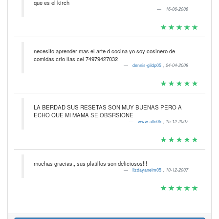
que es el kirch
16-06-2008
necesito aprender mas el arte d cocina yo soy cosinero de
comidas crio llas cel 74979427032
dennis-gildp05
,
24-04-2008
LA BERDAD SUS RESETAS SON MUY BUENAS PERO A
ECHO QUE MI MAMA SE OBSRSIONE
www.alln05
,
15-12-2007
muchas gracias,, sus platillos son deliciosos!!!
lizdayanelm05
,
10-12-2007